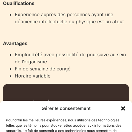
Qualifications
Expérience auprès des personnes ayant une
déficience intellectuelle ou physique est un atout
Avantages
Emploi d’été avec possibilité de poursuive au sein
de l’organisme
Fin de semaine de congé
Horaire variable
Gérer le consentement
Pour offrir les meilleures expériences, nous utilisons des technologies
819 797-9587
administration@aisrn.com
telles que les témoins pour stocker et/ou accéder aux informations des
1249, Avenue Granada, Rouyn-Noranda,
appareils. Le fait de consentir à ces technologies nous permettra de