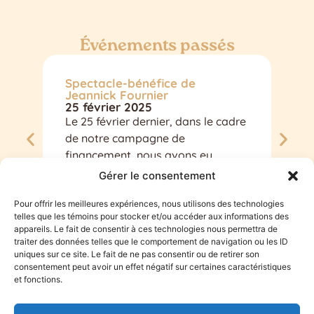
Événements passés
Spectacle-bénéfice de
Spe
Jeannick Fournier
go
25 février 2025
13 
Le 25 février dernier, dans le cadre
Ave
de notre campagne de
gro
financement, nous avons eu
tou
l’immense honneur de faire la...
cadr
Gérer le consentement
Pour offrir les meilleures expériences, nous utilisons des technologies
telles que les témoins pour stocker et/ou accéder aux informations des
appareils. Le fait de consentir à ces technologies nous permettra de
traiter des données telles que le comportement de navigation ou les ID
uniques sur ce site. Le fait de ne pas consentir ou de retirer son
consentement peut avoir un effet négatif sur certaines caractéristiques
et fonctions.