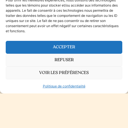
Pour offrir les meilleures expériences, nous utilisons des technologies
telles que les témoins pour stocker et/ou accéder aux informations des
appareils. Le fait de consentir à ces technologies nous permettra de
traiter des données telles que le comportement de navigation ou les ID
uniques sur ce site. Le fait de ne pas consentir ou de retirer son
consentement peut avoir un effet négatif sur certaines caractéristiques
819 797-9587
administration@aisrn.com
et fonctions.
1249, Avenue Granada, Rouyn-Noranda,
Québec J9Y 1G8
ACCEPTER
Heures d’ouverture des bureaux
Lundi au vendredi : 8 h 30 à 16 h 30
REFUSER
VOIR LES PRÉFÉRENCES
Politique de confidentialité
© 2026 Maison Émile Aurélie
Politique de confidentialité
Agence Marinade